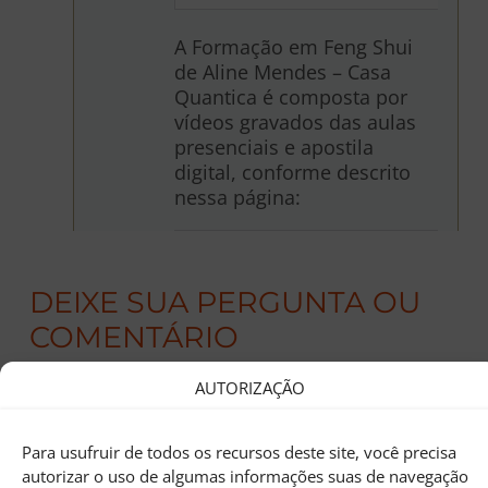
A Formação em Feng Shui
de Aline Mendes – Casa
Quantica é composta por
vídeos gravados das aulas
presenciais e apostila
digital, conforme descrito
nessa página:
DEIXE SUA PERGUNTA OU
COMENTÁRIO
Você precisa fazer o
login
para publicar um
AUTORIZAÇÃO
comentário.
Para usufruir de todos os recursos deste site, você precisa
autorizar o uso de algumas informações suas de navegação