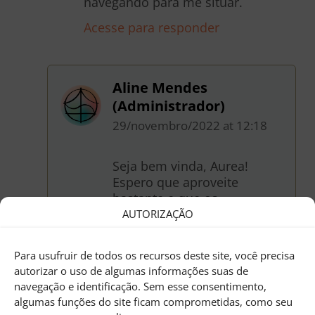
navegando para me situar.
Acesse para responder
Aline Mendes
(Administrador)
29/novembro/2022
at
12:18
Seja bem vinda, Aurea!
Espero que aproveite
bastante e que os
conhecimentos do curso
AUTORIZAÇÃO
sejam úteis!
Para usufruir de todos os recursos deste site, você precisa
autorizar o uso de algumas informações suas de
navegação e identificação. Sem esse consentimento,
algumas funções do site ficam comprometidas, como seu
DEIXE SUA PERGUNTA OU