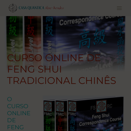
Pular
para
o
conteúdo
CURSO ONLINE DE
FENG SHUI
TRADICIONAL CHINÊS
O
CURSO
ONLINE
DE
FENG