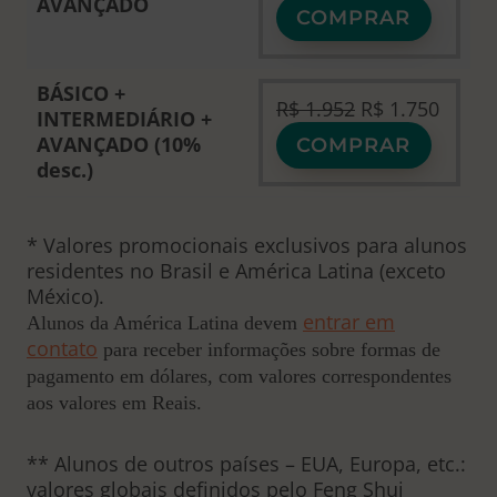
AVANÇADO
COMPRAR
BÁSICO +
O
O
R$
1.952
R$
1.750
INTERMEDIÁRIO +
p
p
AVANÇADO
(10%
COMPRAR
r
r
desc.)
e
e
ç
ç
o
o
* Valores promocionais exclusivos para alunos
o
a
residentes no Brasil e América Latina (exceto
r
t
México).
i
u
entrar em
Alunos da América Latina devem
g
a
contato
para receber informações sobre formas de
i
l
pagamento em dólares, com valores correspondentes
n
é
aos valores em Reais.
a
:
l
R
** Alunos de outros países – EUA, Europa, etc.:
e
$
valores globais definidos pelo Feng Shui
r