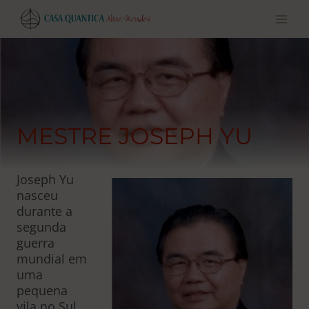
Pular
para
o
conteúdo
MESTRE JOSEPH YU
Joseph Yu
nasceu
durante a
segunda
guerra
mundial em
uma
pequena
vila no Sul