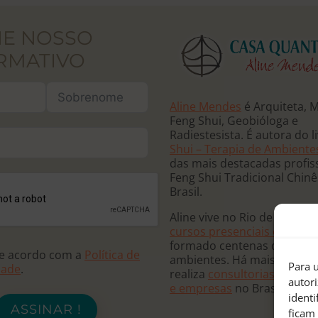
PRETO
NE NOSSO
RMATIVO
Aline Mendes
é Arquiteta, 
Feng Shui, Geobióloga e
Radiestesista. É autora do l
Shui – Terapia de Ambiente
das mais destacadas profis
Feng Shui Tradicional Chin
Brasil.
Aline vive no Rio de Janeiro
cursos presenciais e online
formado centenas de terap
de acordo com a
Política de
ambientes. Há mais de 20 
Para u
dade
.
realiza
consultorias para re
autor
e empresas
no Brasil e no
ident
ASSINAR !
ficam