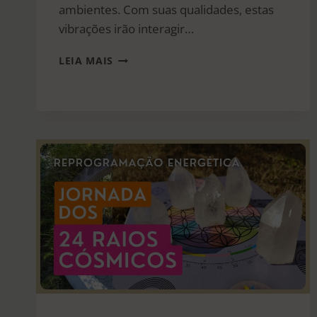
ambientes. Com suas qualidades, estas
vibrações irão interagir…
FENG
LEIA MAIS
SHUI
2026
–
ESTRELAS
VOADORAS
ANUAIS