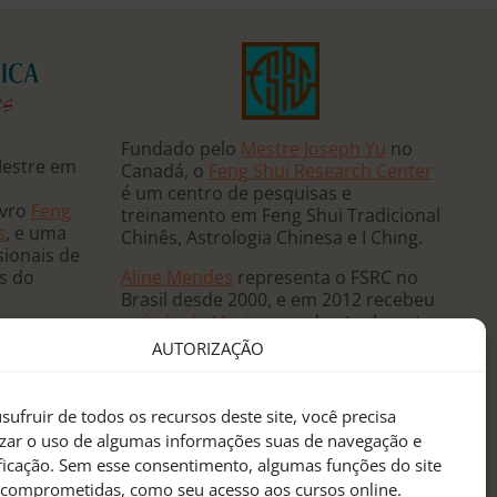
Fundado pelo
Mestre Joseph Yu
no
Mestre em
Canadá, o
Feng Shui Research Center
é um centro de pesquisas e
ivro
Feng
treinamento em Feng Shui Tradicional
s
, e uma
Chinês, Astrologia Chinesa e I Ching.
sionais de
Aline Mendes
representa o FSRC no
ês do
Brasil desde 2000, e em 2012 recebeu
o
título de Mestre
, sendo atualmente
 e ministra
a única
Mentora Oficial
do FSRC em
AUTORIZAÇÃO
, já tendo
língua portuguesa.
eutas de
anos
sufruir de todos os recursos deste site, você precisa
sidências
izar o uso de algumas informações suas de navegação e
 mundo.
ificação. Sem esse consentimento, algumas funções do site
 comprometidas, como seu acesso aos cursos online.