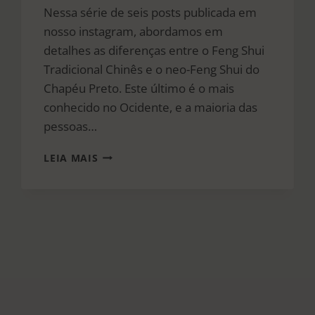
Nessa série de seis posts publicada em
nosso instagram, abordamos em
detalhes as diferenças entre o Feng Shui
Tradicional Chinês e o neo-Feng Shui do
Chapéu Preto. Este último é o mais
conhecido no Ocidente, e a maioria das
pessoas…
COMPARATIVO
LEIA MAIS
FENG
SHUI
TRADICIONAL
CHINÊS
E
NEO-
FENG
SHUI
DO
CHAPÉU