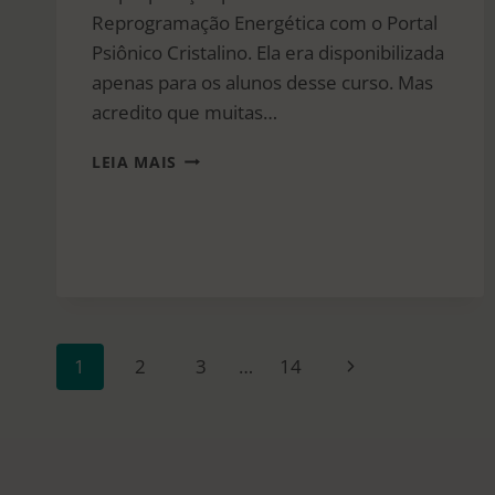
Reprogramação Energética com o Portal
Psiônico Cristalino. Ela era disponibilizada
apenas para os alunos desse curso. Mas
acredito que muitas…
MEDITAÇÃO
LEIA MAIS
DE
ALINHAMENTO
DIÁRIO
COM
SOLFEGGIO
639HZ
NAVEGAÇÃO
Página
1
2
3
…
14
DA
Seguinte
PÁGINA