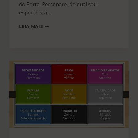
do Portal Personare, do qual sou
especialista…
O
LEIA MAIS
QUE
PODEMOS
APRENDER
COM
AS
CASAS
DO
BBB?