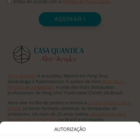
Estou de acordo com a
Política de Privacidade
.
ASSINAR !
Aline Mendes
é Arquiteta, Mestre em Feng Shui,
Geobióloga e Radiestesista. É autora do livro
Feng Shui –
Terapia de Ambientes
, e uma das mais destacadas
profissionais de Feng Shui Tradicional Chinês do Brasil.
Aline vive no Rio de Janeiro e ministra
cursos presenciais e
online
, já tendo formado centenas de terapeutas de
ambientes. Há mais de 20 anos realiza
consultorias para
residências e empresas
no Brasil e no mundo.
AUTORIZAÇÃO