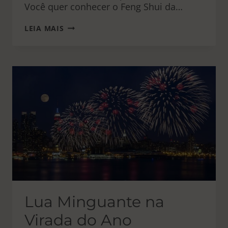
Você quer conhecer o Feng Shui da…
ANÁLISE
LEIA MAIS
DO
FENG
SHUI
DA
CASA
DO
BBB
22
Lua Minguante na
Virada do Ano