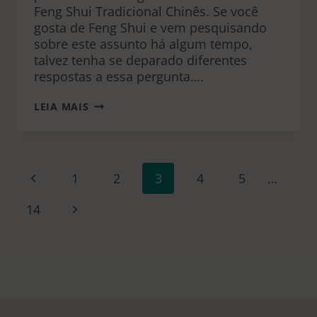
Feng Shui Tradicional Chinês. Se você
gosta de Feng Shui e vem pesquisando
sobre este assunto há algum tempo,
talvez tenha se deparado diferentes
respostas a essa pergunta….
QUAL
LEIA MAIS
A
MELHOR
DIREÇÃO
PARA
O
NAVEGAÇÃO
Página
1
2
3
4
5
…
FOGÃO
DA
SEGUNDO
Anterior
O
Página
14
PÁGINA
FENG
SHUI?
Seguinte