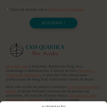
Estou de acordo com a
Política de Privacidade
.
ASSINAR !
Aline Mendes
é Arquiteta, Mestre em Feng Shui,
Geobióloga e Radiestesista. É autora do livro
Feng Shui –
Terapia de Ambientes
, e uma das mais destacadas
profissionais de Feng Shui Tradicional Chinês do Brasil.
Aline vive no Rio de Janeiro e ministra
cursos presenciais e
online
, já tendo formado centenas de terapeutas de
ambientes. Há mais de 20 anos realiza
consultorias para
residências e empresas
no Brasil e no mundo.