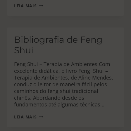
FENG
LEIA MAIS
SHUI
–
TERAPIA
DE
AMBIENTES
:
Bibliografia de Feng
LIVRO
Shui
Feng Shui – Terapia de Ambientes Com
excelente didática, o livro Feng Shui –
Terapia de Ambientes, de Aline Mendes,
conduz o leitor de maneira fácil pelos
caminhos do feng shui tradicional
chinês. Abordando desde os
fundamentos até algumas técnicas…
BIBLIOGRAFIA
LEIA MAIS
DE
FENG