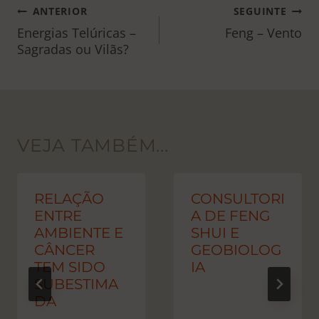
NAVEGAÇÃO
ANTERIOR
SEGUINTE
DE
Energias Telúricas –
Feng – Vento
Sagradas ou Vilãs?
POST
VEJA TAMBÉM...
RELAÇÃO
CONSULTORI
ENTRE
A DE FENG
AMBIENTE E
SHUI E
CÂNCER
GEOBIOLOG
TEM SIDO
IA
SUBESTIMA
DA