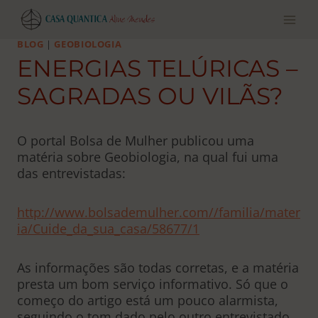
Pular
para
o
BLOG
|
GEOBIOLOGIA
conteúdo
ENERGIAS TELÚRICAS –
SAGRADAS OU VILÃS?
O portal Bolsa de Mulher publicou uma
matéria sobre Geobiologia, na qual fui uma
das entrevistadas:
http://www.bolsademulher.com//familia/mater
ia/Cuide_da_sua_casa/58677/1
As informações são todas corretas, e a matéria
presta um bom serviço informativo. Só que o
começo do artigo está um pouco alarmista,
seguindo o tom dado pelo outro entrevistado.