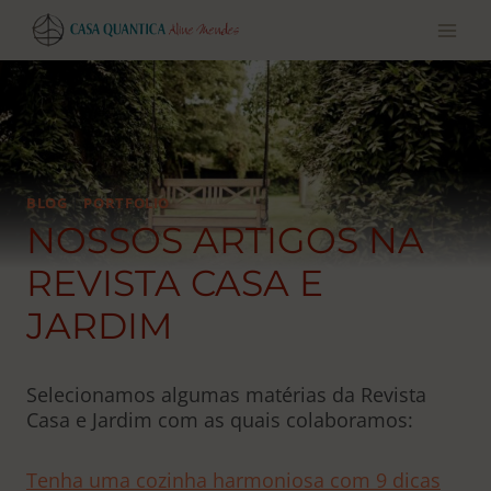
Pular
para
o
conteúdo
BLOG
|
PORTFOLIO
NOSSOS ARTIGOS NA
REVISTA CASA E
JARDIM
Selecionamos algumas matérias da Revista
Casa e Jardim com as quais colaboramos:
Tenha uma cozinha harmoniosa com 9 dicas