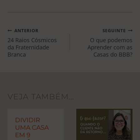
NAVEGAÇÃO
ANTERIOR
SEGUINTE
DE
24 Raios Cósmicos
O que podemos
da Fraternidade
Aprender com as
POST
Branca
Casas do BBB?
VEJA TAMBÉM...
DIVIDIR
UMA CASA
EM 9