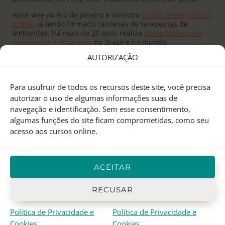
Aline vive no Rio de Janeiro e ministra
cursos presenciais e
online
, já tendo formado centenas de terapeutas de
ambientes. Há mais de 20 anos realiza
consultorias para
residências e empresas
no Brasil e no mundo.
AUTORIZAÇÃO
Para usufruir de todos os recursos deste site, você precisa
autorizar o uso de algumas informações suas de
navegação e identificação. Sem esse consentimento,
Fundado pelo
Mestre Joseph Yu
no Canadá, o
Feng Shui
algumas funções do site ficam comprometidas, como seu
Research Center
é um centro de pesquisas e treinamento
acesso aos cursos online.
em Feng Shui Tradicional Chinês, Astrologia Chinesa e I
Ching.
Aline Mendes
representa o FSRC no Brasil desde 2000, e
ACEITAR
em 2012 recebeu o
título de Mestre
, sendo atualmente a
única
Mentora Oficial
do FSRC em língua portuguesa.
RECUSAR
Política de Privacidade e
Política de Privacidade e
© 1998-2026 Aline Mendes · Casa Quantica
Cookies
Cookies