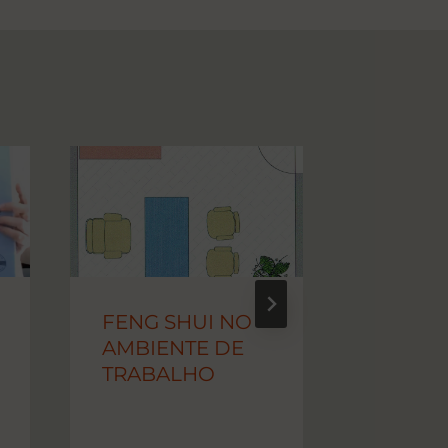
FENG SHUI NO
LUA
AMBIENTE DE
MINGU
TRABALHO
VIRAD
ANO