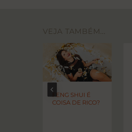
VEJA TAMBÉM...
S
S –
S OU
FENG SHUI É
COISA DE RICO?