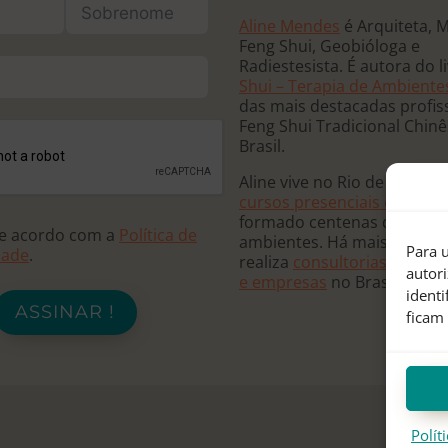
Aline Mendes
é Arquiteta, 
Feng Shui, Geobióloga e
Radiestesista. É autora do l
Shui – Terapia de Ambiente
das mais destacadas profis
Feng Shui Tradicional Chin
Brasil.
Aline vive no Rio de Janeiro
cursos presenciais e online
formado centenas de terap
de acordo com a
Política de
ambientes. Há mais de 20 
Para u
dade
.
realiza
consultorias para re
autor
e empresas
no Brasil e no
ident
ASSINAR !
ficam
Polít