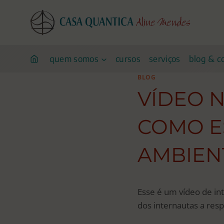
Pular
para
o
conteúdo
quem somos
cursos
serviços
blog & c
BLOG
VÍDEO N
COMO E
AMBIEN
Esse é um vídeo de in
dos internautas a resp