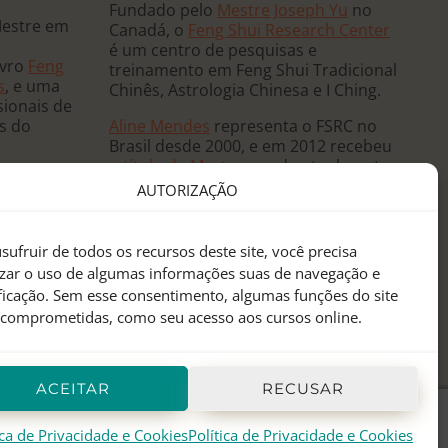
Fundado pelo
Mestre Joseph Yu
no
Mestre em
Canadá, o
Feng Shui Research Center
é um centro de pesquisas e
ivro
Feng
treinamento em Feng Shui Tradicional
s
, e uma
Chinês, Astrologia Chinesa e I Ching.
sionais de
Aline Mendes
representa o FSRC no
ês do
Brasil desde 2000, e em 2012 recebeu
o
título de Mestre
, sendo atualmente
 e ministra
a única
Mentora Oficial
do FSRC em
AUTORIZAÇÃO
, já tendo
língua portuguesa.
eutas de
anos
sufruir de todos os recursos deste site, você precisa
sidências
izar o uso de algumas informações suas de navegação e
 mundo.
ificação. Sem esse consentimento, algumas funções do site
 comprometidas, como seu acesso aos cursos online.
ACEITAR
RECUSAR
ica de Privacidade e Cookies
Política de Privacidade e Cookies