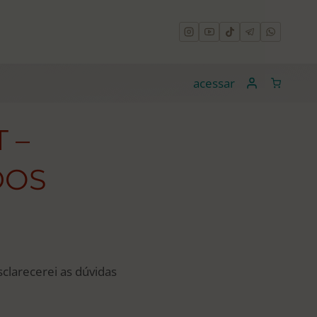
acessar
 –
DOS
sclarecerei as dúvidas