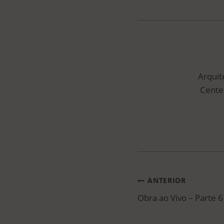
Arquit
Center
NAVEGAÇ
ANTERIOR
Obra ao Vivo – Parte 6
DE
POST