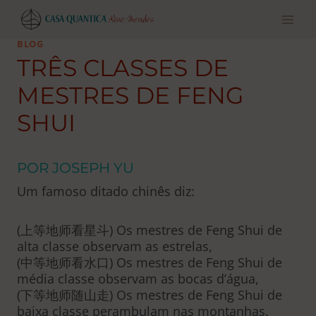
Pular
para
o
BLOG
conteúdo
TRÊS CLASSES DE
MESTRES DE FENG
SHUI
POR JOSEPH YU
Um famoso ditado chinês diz:
(上等地师看星斗) Os mestres de Feng Shui de
alta classe observam as estrelas,
(中等地师看水口) Os mestres de Feng Shui de
média classe observam as bocas d’água,
(下等地师随山走) Os mestres de Feng Shui de
baixa classe perambulam nas montanhas.