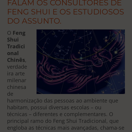
FALAM OS CONSULTORES DE
FENG SHUI E OS ESTUDIOSOS
DO ASSUNTO.
O
Feng
Shui
Tradici
onal
Chinês
,
verdade
ira arte
milenar
chinesa
de
harmonização das pessoas ao ambiente que
habitam, possui diversas escolas – ou
técnicas – diferentes e complementares. O
principal ramo do Feng Shui Tradicional, que
engloba as técnicas mais avançadas, chama-se