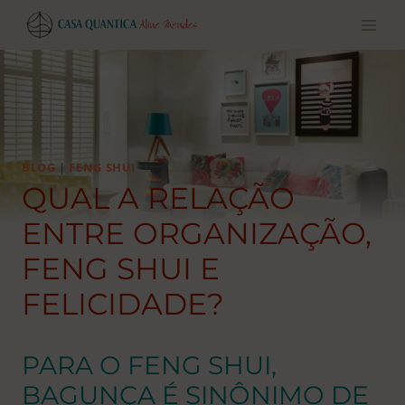
Pular
para
o
conteúdo
BLOG
|
FENG SHUI
QUAL A RELAÇÃO
ENTRE ORGANIZAÇÃO,
FENG SHUI E
FELICIDADE?
PARA O FENG SHUI,
BAGUNÇA É SINÔNIMO DE