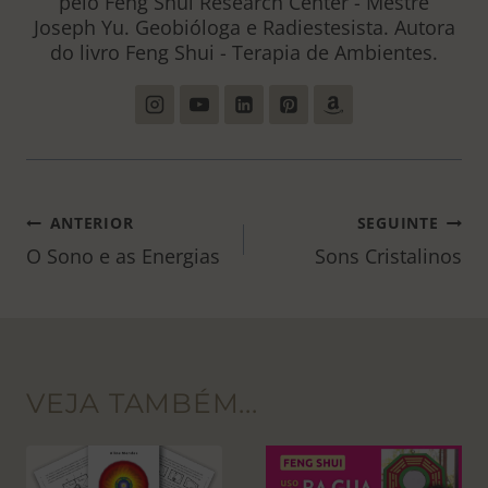
pelo Feng Shui Research Center - Mestre
Joseph Yu. Geobióloga e Radiestesista. Autora
do livro Feng Shui - Terapia de Ambientes.
NAVEGAÇÃO
ANTERIOR
SEGUINTE
DE
O Sono e as Energias
Sons Cristalinos
POST
VEJA TAMBÉM...