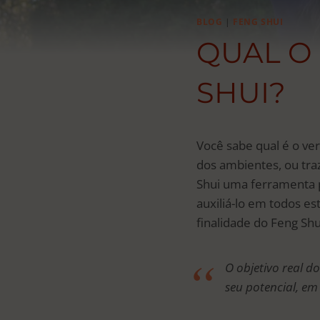
BLOG
|
FENG SHUI
QUAL O
SHUI?
Você sabe qual é o ve
dos ambientes, ou tra
Shui uma ferramenta p
auxiliá-lo em todos es
finalidade do Feng Shu
O objetivo real d
seu potencial, em