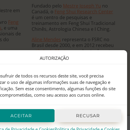
Fundado pelo
Mestre Joseph Yu
no
Mestre em
Canadá, o
Feng Shui Research Center
é um centro de pesquisas e
ivro
Feng
treinamento em Feng Shui Tradicional
s
, e uma
Chinês, Astrologia Chinesa e I Ching.
sionais de
Aline Mendes
representa o FSRC no
ês do
Brasil desde 2000, e em 2012 recebeu
o
título de Mestre
, sendo atualmente
 e ministra
a única
Mentora Oficial
do FSRC em
AUTORIZAÇÃO
, já tendo
língua portuguesa.
eutas de
anos
sufruir de todos os recursos deste site, você precisa
sidências
izar o uso de algumas informações suas de navegação e
 mundo.
ificação. Sem esse consentimento, algumas funções do site
 comprometidas, como seu acesso aos cursos online.
ACEITAR
RECUSAR
ica de Privacidade e Cookies
Política de Privacidade e Cookies