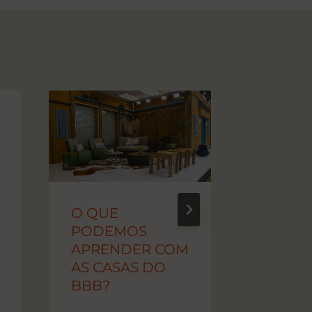
M
U
N
D
O
F
O QUE
E
PODEMOS
N
APRENDER COM
G
AS CASAS DO
S
BBB?
H