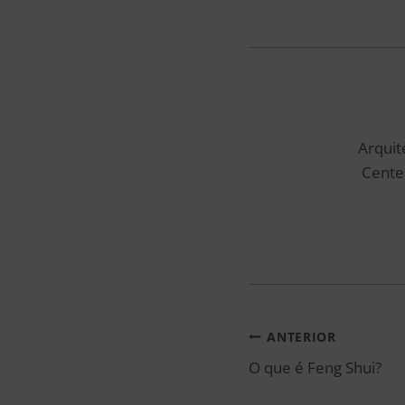
Arquit
Center
NAVEGAÇ
ANTERIOR
O que é Feng Shui?
DE