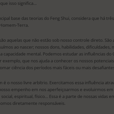
que isso significa…
incipal base das teorias do Feng Shui, considera que há três
u-Homem-Terra.
são aquelas que não estão sob nosso controle direto. São a
uímos ao nascer; nossos dons, habilidades, dificuldades, 
 capacidade mental. Podemos estudar as influências do 
or exemplo, que nos ajuda a conhecer os nossos potenciais
mar ciência dos períodos mais fáceis ou mais desafiantes
é o nosso livre arbítrio. Exercitamos essa influência atr
 nosso empenho em nos aperfeiçoarmos e evoluirmos em t
, social, espiritual, físico… Essa é a parte de nossas vidas
 somos diretamente responsáveis.