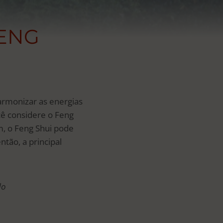
FENG
armonizar as energias
cê considere o Feng
m, o Feng Shui pode
ntão, a principal
do