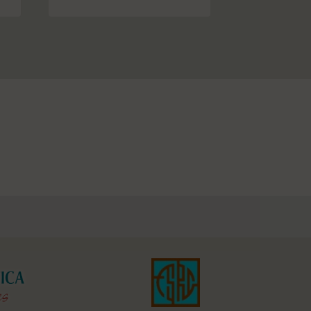
U
I
N
A
I
N
T
E
R
N
E
T