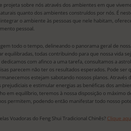
se projeta sobre nós através dos ambientes em que vivemos
aturais quanto dos ambientes construídos por nós. É neste
 integrar o ambiente às pessoas que nele habitam, ofere
imento pessoal.
eragem todo o tempo, delineando o panorama geral de nossa
r equilibradas, todas contribuindo para que nossa vida se
s dedicamos com afinco a uma tarefa, consultamos a astrol
isas parecem não ter os resultados esperados. Pode ser q
manecemos estejam sabotando nossos planos. Através d
s prejudiciais e estimular energias as benéficas dos ambi
alho em equilíbrio, teremos à nossa disposição o máximo 
 nos permitem, podendo então manifestar todo nosso pote
elas Voadoras do Feng Shui Tradicional Chinês?
Clique aqu