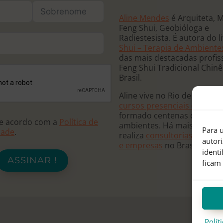
Aline Mendes
é Arquiteta, 
Feng Shui, Geobióloga e
Radiestesista. É autora do l
Shui – Terapia de Ambiente
das mais destacadas profis
Feng Shui Tradicional Chin
Brasil.
Aline vive no Rio de Janeiro
cursos presenciais e online
formado centenas de terap
de acordo com a
Política de
ambientes. Há mais de 20 
Para u
dade
.
realiza
consultorias para re
autor
e empresas
no Brasil e no
ident
ASSINAR !
ficam
Polít