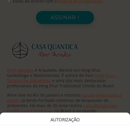
Estou de acordo com a
Política de Privacidade
.
ASSINAR !
Aline Mendes
é Arquiteta, Mestre em Feng Shui,
Geobióloga e Radiestesista. É autora do livro
Feng Shui –
Terapia de Ambientes
, e uma das mais destacadas
profissionais de Feng Shui Tradicional Chinês do Brasil.
Aline vive no Rio de Janeiro e ministra
cursos presenciais e
online
, já tendo formado centenas de terapeutas de
ambientes. Há mais de 20 anos realiza
consultorias para
residências e empresas
no Brasil e no mundo.
AUTORIZAÇÃO