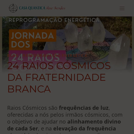
Pular
para
o
conteúdo
BLOG
|
REPROGRAMAÇÃO ENERGÉTICA
24 RAIOS CÓSMICOS
DA FRATERNIDADE
BRANCA
Raios Cósmicos são
frequências de luz
,
oferecidas a nós pelos irmãos cósmicos, com
o objetivo de ajudar no
alinhamento divino
de cada Ser
, e na
elevação da frequência