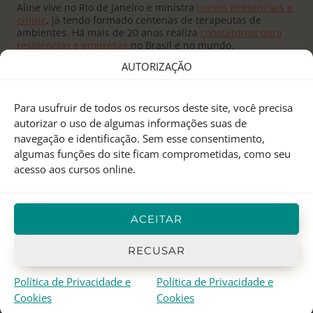
Aline vive no Rio de Janeiro e ministra
cursos presenciais e
online
, já tendo formado centenas de terapeutas de
ambientes. Há mais de 20 anos realiza
consultorias para
residências e empresas
no Brasil e no mundo.
AUTORIZAÇÃO
Para usufruir de todos os recursos deste site, você precisa
autorizar o uso de algumas informações suas de
navegação e identificação. Sem esse consentimento,
Fundado pelo
Mestre Joseph Yu
no Canadá, o
Feng Shui
algumas funções do site ficam comprometidas, como seu
Research Center
é um centro de pesquisas e treinamento
acesso aos cursos online.
em Feng Shui Tradicional Chinês, Astrologia Chinesa e I
Ching.
Aline Mendes
representa o FSRC no Brasil desde 2000, e
ACEITAR
em 2012 recebeu o
título de Mestre
, sendo atualmente a
única
Mentora Oficial
do FSRC em língua portuguesa.
RECUSAR
Política de Privacidade e
Política de Privacidade e
© 1998-2026 Aline Mendes · Casa Quantica
Cookies
Cookies