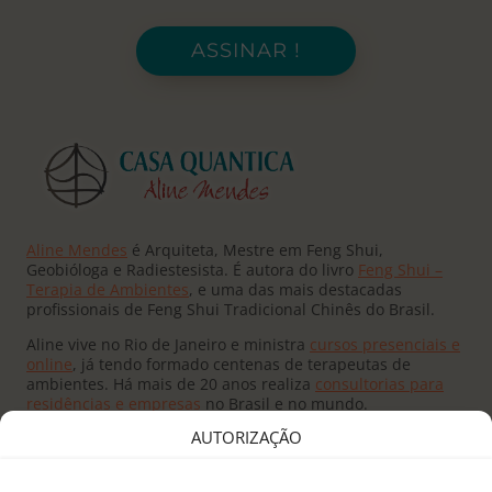
ASSINAR !
Aline Mendes
é Arquiteta, Mestre em Feng Shui,
Geobióloga e Radiestesista. É autora do livro
Feng Shui –
Terapia de Ambientes
, e uma das mais destacadas
profissionais de Feng Shui Tradicional Chinês do Brasil.
Aline vive no Rio de Janeiro e ministra
cursos presenciais e
online
, já tendo formado centenas de terapeutas de
ambientes. Há mais de 20 anos realiza
consultorias para
residências e empresas
no Brasil e no mundo.
AUTORIZAÇÃO