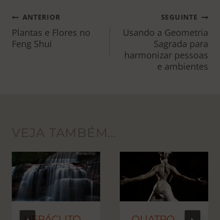
NAVEGAÇÃO
ANTERIOR
SEGUINTE
DE
Plantas e Flores no
Usando a Geometria
Feng Shui
Sagrada para
POST
harmonizar pessoas
e ambientes
VEJA TAMBÉM...
HERÁCLITO
QUATRO