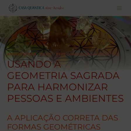
Pular
para
o
conteúdo
ARQUITETURA
|
BLOG
|
REPROGRAMAÇÃO ENERGÉTICA
USANDO A
GEOMETRIA SAGRADA
PARA HARMONIZAR
PESSOAS E AMBIENTES
A APLICAÇÃO CORRETA DAS
FORMAS GEOMÉTRICAS