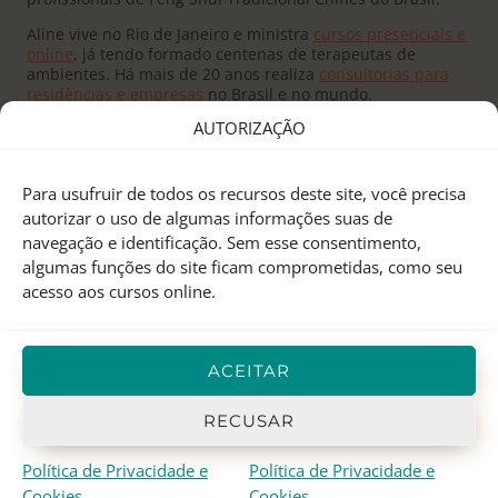
Aline vive no Rio de Janeiro e ministra
cursos presenciais e
online
, já tendo formado centenas de terapeutas de
ambientes. Há mais de 20 anos realiza
consultorias para
residências e empresas
no Brasil e no mundo.
AUTORIZAÇÃO
Para usufruir de todos os recursos deste site, você precisa
autorizar o uso de algumas informações suas de
navegação e identificação. Sem esse consentimento,
Fundado pelo
Mestre Joseph Yu
no Canadá, o
Feng Shui
algumas funções do site ficam comprometidas, como seu
Research Center
é um centro de pesquisas e treinamento
acesso aos cursos online.
em Feng Shui Tradicional Chinês, Astrologia Chinesa e I
Ching.
Aline Mendes
representa o FSRC no Brasil desde 2000, e
ACEITAR
em 2012 recebeu o
título de Mestre
, sendo atualmente a
única
Mentora Oficial
do FSRC em língua portuguesa.
RECUSAR
Política de Privacidade e
Política de Privacidade e
© 1998-2026 Aline Mendes · Casa Quantica
Cookies
Cookies