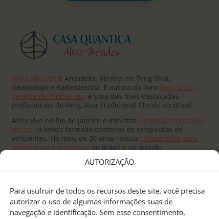
Aline Mendes
é Arquiteta, Mestre em Feng Shui,
Geobióloga e Radiestesista. É autora do livro
Feng Shui –
Terapia de Ambientes
, e uma das mais destacadas
profissionais de Feng Shui Tradicional Chinês do Brasil.
Aline vive no Rio de Janeiro e ministra
cursos presenciais e
online
, já tendo formado centenas de terapeutas de
ambientes. Há mais de 20 anos realiza
consultorias para
residências e empresas
no Brasil e no mundo.
AUTORIZAÇÃO
Para usufruir de todos os recursos deste site, você precisa
autorizar o uso de algumas informações suas de
navegação e identificação. Sem esse consentimento,
Fundado pelo
Mestre Joseph Yu
no Canadá, o
Feng Shui