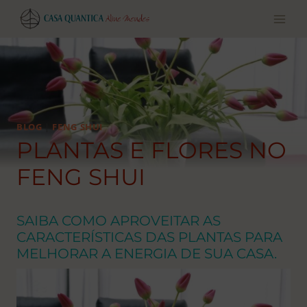
Pular
para
o
conteúdo
BLOG
|
FENG SHUI
PLANTAS E FLORES NO
FENG SHUI
SAIBA COMO APROVEITAR AS
CARACTERÍSTICAS DAS PLANTAS PARA
MELHORAR A ENERGIA DE SUA CASA.