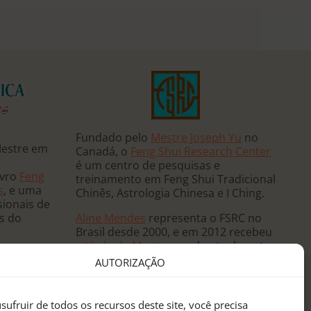
Fundado pelo
Mestre Joseph Yu
no
Mestre em
Canadá, o
Feng Shui Research Center
é um centro de pesquisas e
ivro
Feng
treinamento em Feng Shui Tradicional
s
, e uma
Chinês, Astrologia Chinesa e I Ching.
sionais de
Aline Mendes
representa o FSRC no
ês do
Brasil desde 2000, e em 2012 recebeu
o
título de Mestre
, sendo atualmente
 e ministra
a única
Mentora Oficial
do FSRC em
AUTORIZAÇÃO
, já tendo
língua portuguesa.
eutas de
anos
sufruir de todos os recursos deste site, você precisa