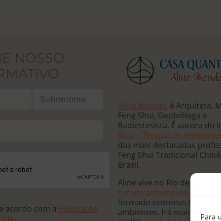
NE NOSSO
RMATIVO
Aline Mendes
é Arquiteta, 
Feng Shui, Geobióloga e
Radiestesista. É autora do l
Shui – Terapia de Ambiente
das mais destacadas profis
Feng Shui Tradicional Chin
Brasil.
Aline vive no Rio de Janeiro
cursos presenciais e online
formado centenas de terap
de acordo com a
Política de
ambientes. Há mais de 20 
Para u
dade
.