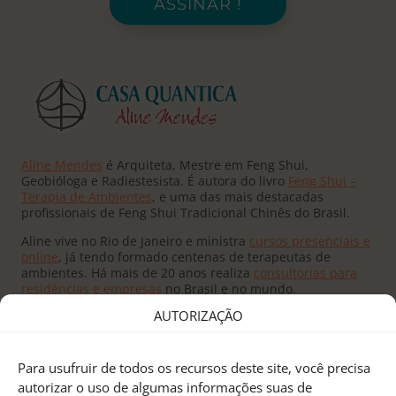
ASSINAR !
Aline Mendes
é Arquiteta, Mestre em Feng Shui,
Geobióloga e Radiestesista. É autora do livro
Feng Shui –
Terapia de Ambientes
, e uma das mais destacadas
profissionais de Feng Shui Tradicional Chinês do Brasil.
Aline vive no Rio de Janeiro e ministra
cursos presenciais e
online
, já tendo formado centenas de terapeutas de
ambientes. Há mais de 20 anos realiza
consultorias para
residências e empresas
no Brasil e no mundo.
AUTORIZAÇÃO
Para usufruir de todos os recursos deste site, você precisa
autorizar o uso de algumas informações suas de