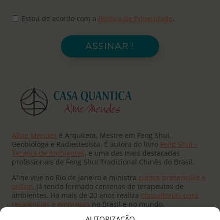
Estou de acordo com a
Política de Privacidade
.
ASSINAR !
Aline Mendes
é Arquiteta, Mestre em Feng Shui,
Geobióloga e Radiestesista. É autora do livro
Feng Shui –
Terapia de Ambientes
, e uma das mais destacadas
profissionais de Feng Shui Tradicional Chinês do Brasil.
Aline vive no Rio de Janeiro e ministra
cursos presenciais e
online
, já tendo formado centenas de terapeutas de
ambientes. Há mais de 20 anos realiza
consultorias para
residências e empresas
no Brasil e no mundo.
AUTORIZAÇÃO