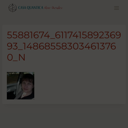
Pular
para
o
conteúdo
55881674_6117415892369
93_14868558303461376
0_N