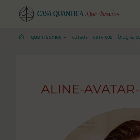
Pular
para
o
conteúdo
quem somos
cursos
serviços
blog & c
ALINE-AVATAR