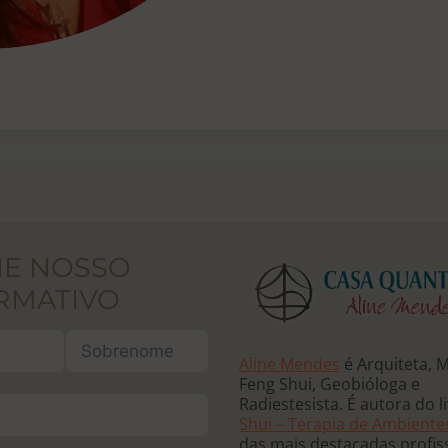
NE NOSSO
RMATIVO
Aline Mendes
é Arquiteta, 
Feng Shui, Geobióloga e
Radiestesista. É autora do l
Shui – Terapia de Ambiente
das mais destacadas profis