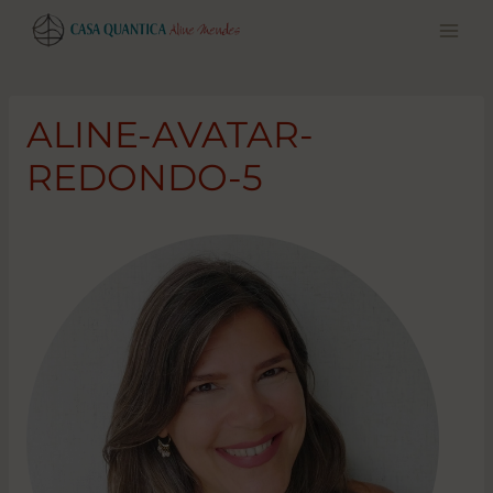
Pular
para
o
conteúdo
ALINE-AVATAR-
REDONDO-5