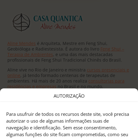
Aline Mendes
é Arquiteta, Mestre em Feng Shui,
Geobióloga e Radiestesista. É autora do livro
Feng Shui –
Terapia de Ambientes
, e uma das mais destacadas
profissionais de Feng Shui Tradicional Chinês do Brasil.
Aline vive no Rio de Janeiro e ministra
cursos presenciais e
online
, já tendo formado centenas de terapeutas de
ambientes. Há mais de 20 anos realiza
consultorias para
residências e empresas
no Brasil e no mundo.
AUTORIZAÇÃO
Para usufruir de todos os recursos deste site, você precisa
autorizar o uso de algumas informações suas de
navegação e identificação. Sem esse consentimento,
Fundado pelo
Mestre Joseph Yu
no Canadá, o
Feng Shui
algumas funções do site ficam comprometidas, como seu
Research Center
é um centro de pesquisas e treinamento