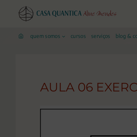
Pular
para
o
conteúdo
quem somos
cursos
serviços
blog & c
AULA 06 EXERC