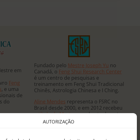
Fundado pelo
Mestre Joseph Yu
no
Mestre em
Canadá, o
Feng Shui Research Center
é um centro de pesquisas e
ivro
Feng
treinamento em Feng Shui Tradicional
s
, e uma
Chinês, Astrologia Chinesa e I Ching.
sionais de
Aline Mendes
representa o FSRC no
ês do
Brasil desde 2000, e em 2012 recebeu
o
título de Mestre
, sendo atualmente
 e ministra
a única
Mentora Oficial
do FSRC em
AUTORIZAÇÃO
, já tendo
língua portuguesa.
eutas de
anos