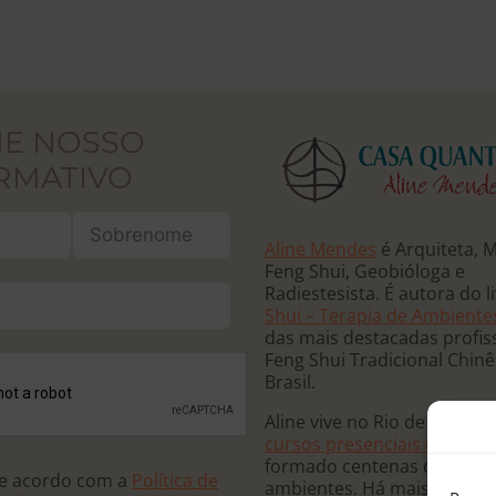
NE NOSSO
RMATIVO
Aline Mendes
é Arquiteta, 
Feng Shui, Geobióloga e
Radiestesista. É autora do l
Shui – Terapia de Ambiente
das mais destacadas profis
Feng Shui Tradicional Chin
Brasil.
Aline vive no Rio de Janeiro
cursos presenciais e online
formado centenas de terap
de acordo com a
Política de
ambientes. Há mais de 20 