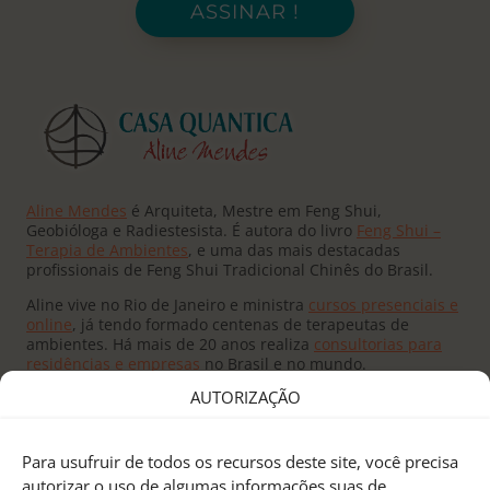
ASSINAR !
Aline Mendes
é Arquiteta, Mestre em Feng Shui,
Geobióloga e Radiestesista. É autora do livro
Feng Shui –
Terapia de Ambientes
, e uma das mais destacadas
profissionais de Feng Shui Tradicional Chinês do Brasil.
Aline vive no Rio de Janeiro e ministra
cursos presenciais e
online
, já tendo formado centenas de terapeutas de
ambientes. Há mais de 20 anos realiza
consultorias para
residências e empresas
no Brasil e no mundo.
AUTORIZAÇÃO
Para usufruir de todos os recursos deste site, você precisa
autorizar o uso de algumas informações suas de