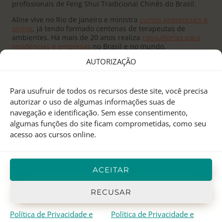
profissionais de Feng Shui Tradicional Chinês do Brasil.
Aline vive no Rio de Janeiro e ministra
cursos presenciais e
online
, já tendo formado centenas de terapeutas de
ambientes. Há mais de 20 anos realiza
consultorias para
residências e empresas
no Brasil e no mundo.
AUTORIZAÇÃO
Para usufruir de todos os recursos deste site, você precisa
autorizar o uso de algumas informações suas de
navegação e identificação. Sem esse consentimento,
Fundado pelo
Mestre Joseph Yu
no Canadá, o
Feng Shui
algumas funções do site ficam comprometidas, como seu
Research Center
é um centro de pesquisas e treinamento
acesso aos cursos online.
em Feng Shui Tradicional Chinês, Astrologia Chinesa e I
Ching.
Aline Mendes
representa o FSRC no Brasil desde 2000, e
ACEITAR
em 2012 recebeu o
título de Mestre
, sendo atualmente a
única
Mentora Oficial
do FSRC em língua portuguesa.
RECUSAR
Política de Privacidade e
Política de Privacidade e