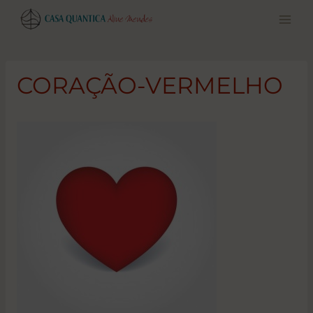
Pular
para
o
conteúdo
CORAÇÃO-VERMELHO