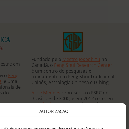
Fundado pelo
Mestre Joseph Yu
no
Mestre em
Canadá, o
Feng Shui Research Center
é um centro de pesquisas e
ivro
Feng
treinamento em Feng Shui Tradicional
s
, e uma
Chinês, Astrologia Chinesa e I Ching.
sionais de
Aline Mendes
representa o FSRC no
ês do
Brasil desde 2000, e em 2012 recebeu
o
título de Mestre
, sendo atualmente
 e ministra
a única
Mentora Oficial
do FSRC em
AUTORIZAÇÃO
, já tendo
língua portuguesa.
eutas de
anos
sufruir de todos os recursos deste site, você precisa