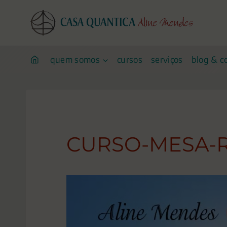
Pular
para
o
conteúdo
quem somos
cursos
serviços
blog & c
CURSO-MESA-