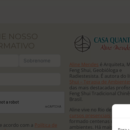
NE NOSSO
RMATIVO
Aline Mendes
é Arquiteta, 
Feng Shui, Geobióloga e
Radiestesista. É autora do l
Shui – Terapia de Ambiente
das mais destacadas profis
Feng Shui Tradicional Chin
Brasil.
Aline vive no Rio de Janeiro
cursos presenciais e online
formado centenas de terap
de acordo com a
Política de
ambientes. Há mais de 20 
Para u