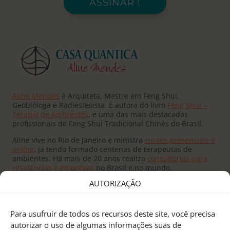
ASSINAR !
Aline Mendes
é Arquiteta, Mestre em Feng Shui,
Geobióloga e Radiestesista. É autora do livro
Feng Shui –
Terapia de Ambientes
, e uma das mais destacadas
profissionais de Feng Shui Tradicional Chinês do Brasil.
Aline vive no Rio de Janeiro e ministra
cursos presenciais e
online
, já tendo formado centenas de terapeutas de
ambientes. Há mais de 20 anos realiza
consultorias para
residências e empresas
no Brasil e no mundo.
AUTORIZAÇÃO
Para usufruir de todos os recursos deste site, você precisa
autorizar o uso de algumas informações suas de