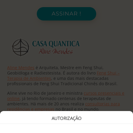
ASSINAR !
Aline Mendes
é Arquiteta, Mestre em Feng Shui,
Geobióloga e Radiestesista. É autora do livro
Feng Shui –
Terapia de Ambientes
, e uma das mais destacadas
profissionais de Feng Shui Tradicional Chinês do Brasil.
Aline vive no Rio de Janeiro e ministra
cursos presenciais e
online
, já tendo formado centenas de terapeutas de
ambientes. Há mais de 20 anos realiza
consultorias para
residências e empresas
no Brasil e no mundo.
AUTORIZAÇÃO