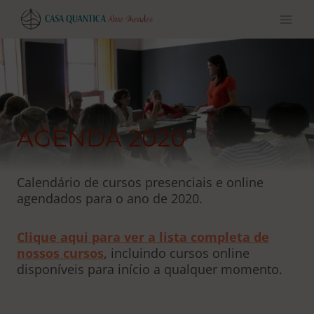
Pular
para
o
conteúdo
AGENDA 2020
Calendário de cursos presenciais e online
agendados para o ano de 2020.
Clique aqui para ver a lista completa de
nossos cursos
, incluindo cursos online
disponíveis para início a qualquer momento.