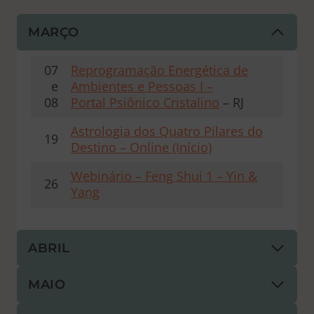
MARÇO
07
Reprogramação Energética de
e
Ambientes e Pessoas I –
08
Portal Psiônico Cristalino
– RJ
Astrologia dos Quatro Pilares do
19
Destino – Online (Início)
Webinário – Feng Shui 1 – Yin &
26
Yang
ABRIL
MAIO