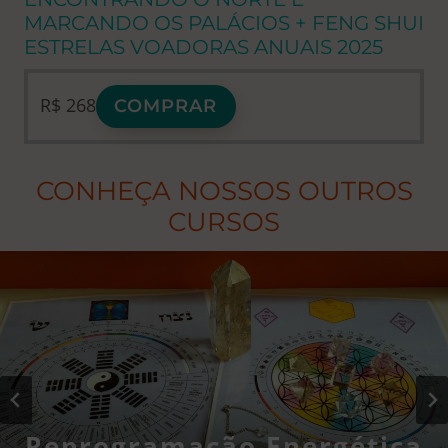
MARCANDO OS PALÁCIOS +
FENG SHUI
ESTRELAS VOADORAS ANUAIS 2025
R$
268
COMPRAR
CONHEÇA NOSSOS OUTROS
CURSOS
Reprogramação Energética