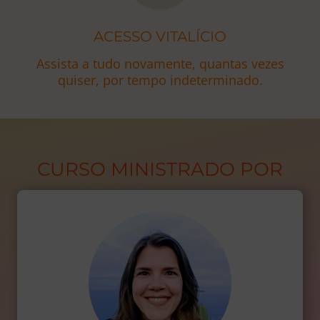
ACESSO VITALÍCIO
Assista a tudo novamente, quantas vezes
quiser, por tempo indeterminado.
CURSO MINISTRADO POR