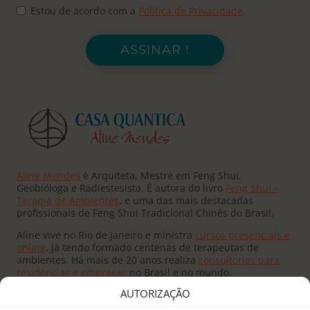
Estou de acordo com a
Política de Privacidade
.
ASSINAR !
Aline Mendes
é Arquiteta, Mestre em Feng Shui,
Geobióloga e Radiestesista. É autora do livro
Feng Shui –
Terapia de Ambientes
, e uma das mais destacadas
profissionais de Feng Shui Tradicional Chinês do Brasil.
Aline vive no Rio de Janeiro e ministra
cursos presenciais e
online
, já tendo formado centenas de terapeutas de
ambientes. Há mais de 20 anos realiza
consultorias para
residências e empresas
no Brasil e no mundo.
AUTORIZAÇÃO