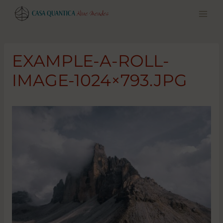
Pular
para
o
conteúdo
EXAMPLE-A-ROLL-
IMAGE-1024×793.JPG