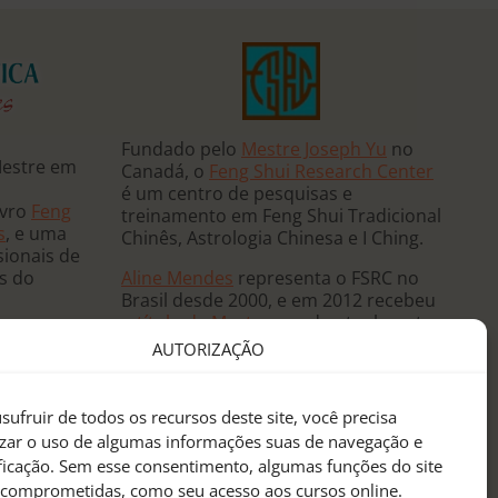
Fundado pelo
Mestre Joseph Yu
no
Mestre em
Canadá, o
Feng Shui Research Center
é um centro de pesquisas e
ivro
Feng
treinamento em Feng Shui Tradicional
s
, e uma
Chinês, Astrologia Chinesa e I Ching.
sionais de
Aline Mendes
representa o FSRC no
ês do
Brasil desde 2000, e em 2012 recebeu
o
título de Mestre
, sendo atualmente
 e ministra
a única
Mentora Oficial
do FSRC em
AUTORIZAÇÃO
, já tendo
língua portuguesa.
eutas de
anos
sufruir de todos os recursos deste site, você precisa
sidências
izar o uso de algumas informações suas de navegação e
 mundo.
ificação. Sem esse consentimento, algumas funções do site
 comprometidas, como seu acesso aos cursos online.