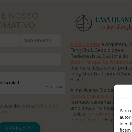
NE NOSSO
RMATIVO
Aline Mendes
é Arquiteta, 
Feng Shui, Geobióloga e
Radiestesista. É autora do l
Shui – Terapia de Ambiente
das mais destacadas profis
Feng Shui Tradicional Chin
Brasil.
Aline vive no Rio de Janeiro
cursos presenciais e online
formado centenas de terap
de acordo com a
Política de
ambientes. Há mais de 20 
Para u
dade
.
realiza
consultorias para re
autor
e empresas
no Brasil e no
ident
ASSINAR !
ficam