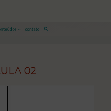
onteúdos
contato
AULA 02