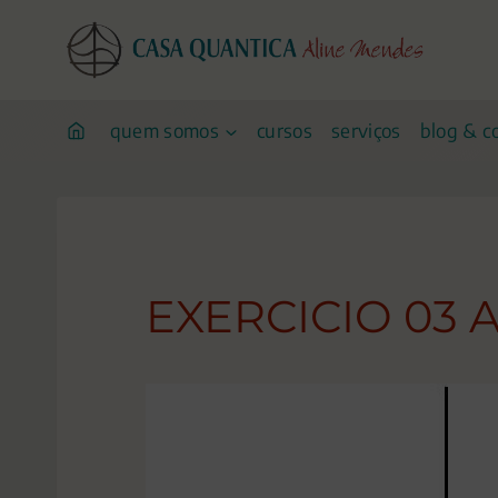
Pular
para
o
conteúdo
quem somos
cursos
serviços
blog & c
EXERCICIO 03 