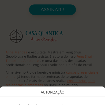
ASSINAR !
Aline Mendes
é Arquiteta, Mestre em Feng Shui,
Geobióloga e Radiestesista. É autora do livro
Feng Shui –
Terapia de Ambientes
, e uma das mais destacadas
profissionais de Feng Shui Tradicional Chinês do Brasil.
Aline vive no Rio de Janeiro e ministra
cursos presenciais e
online
, já tendo formado centenas de terapeutas de
ambientes. Há mais de 20 anos realiza
consultorias para
residências e empresas
no Brasil e no mundo.
AUTORIZAÇÃO