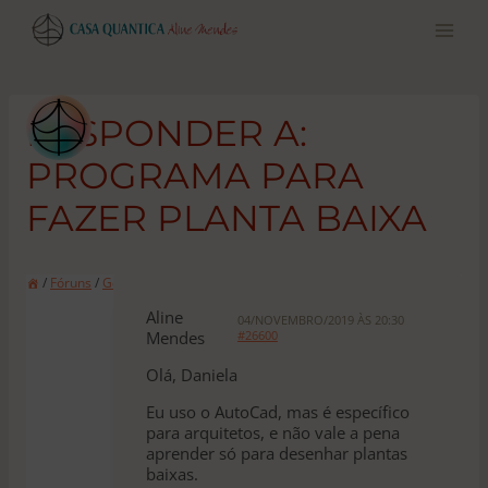
Pular
para
o
conteúdo
RESPONDER A:
PROGRAMA PARA
FAZER PLANTA BAIXA
/
Fóruns
/
Geral
/
Programa para fazer planta baixa
Aline
04/NOVEMBRO/2019 ÀS 20:30
Mendes
#26600
Olá, Daniela
Eu uso o AutoCad, mas é específico
para arquitetos, e não vale a pena
aprender só para desenhar plantas
baixas.