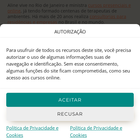
Aline vive no Rio de Janeiro e ministra
cursos presenciais e
online
, já tendo formado centenas de terapeutas de
ambientes. Há mais de 20 anos realiza
consultorias para
residências e empresas
no Brasil e no mundo.
AUTORIZAÇÃO
Para usufruir de todos os recursos deste site, você precisa
autorizar o uso de algumas informações suas de
navegação e identificação. Sem esse consentimento,
Fundado pelo
Mestre Joseph Yu
no Canadá, o
Feng Shui
algumas funções do site ficam comprometidas, como seu
Research Center
é um centro de pesquisas e treinamento
acesso aos cursos online.
em Feng Shui Tradicional Chinês, Astrologia Chinesa e I
Ching.
Aline Mendes
representa o FSRC no Brasil desde 2000, e
ACEITAR
em 2012 recebeu o
título de Mestre
, sendo atualmente a
única
Mentora Oficial
do FSRC em língua portuguesa.
RECUSAR
Política de Privacidade e
Política de Privacidade e
© 1998-2026 Aline Mendes · Casa Quantica
Cookies
Cookies