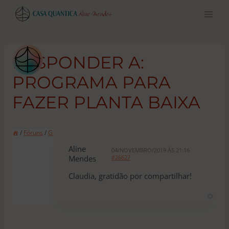
Pular
para
o
conteúdo
RESPONDER A:
PROGRAMA PARA
FAZER PLANTA BAIXA
/
Fóruns
/
Geral
/
Programa para fazer planta baixa
Aline
04/NOVEMBRO/2019 ÀS 21:16
Mendes
#26627
Claudia, gratidão por compartilhar!