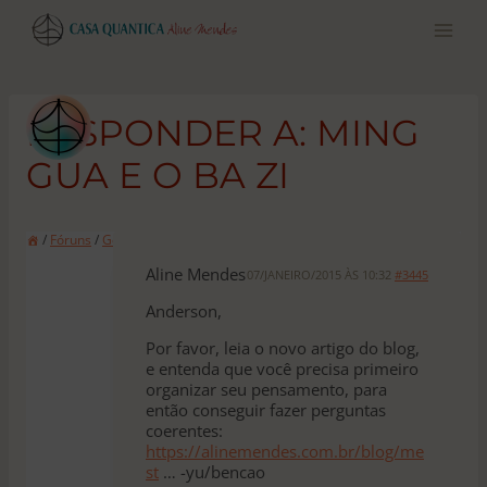
Pular
para
o
conteúdo
RESPONDER A: MING
GUA E O BA ZI
/
Fóruns
/
Geral
/
Ming Gua e o Ba Zi
Aline Mendes
07/JANEIRO/2015 ÀS 10:32
#3445
Anderson,
Por favor, leia o novo artigo do blog,
e entenda que você precisa primeiro
organizar seu pensamento, para
então conseguir fazer perguntas
coerentes:
https://alinemendes.com.br/blog/me
st
… -yu/bencao