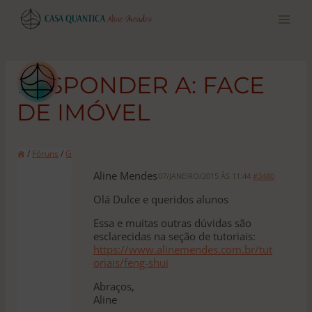
Pular
para
o
conteúdo
RESPONDER A: FACE
DE IMÓVEL
/
Fóruns
/
Geral
/
Face de imóvel
Aline Mendes
07/JANEIRO/2015 ÀS 11:44
#3480
Olá Dulce e queridos alunos
Essa e muitas outras dúvidas são
esclarecidas na seção de tutoriais:
https://www.alinemendes.com.br/tut
oriais/feng-shui
Abraços,
Aline