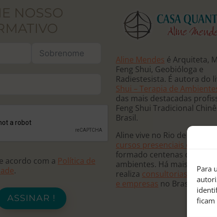
NE NOSSO
RMATIVO
Aline Mendes
é Arquiteta, 
Feng Shui, Geobióloga e
Radiestesista. É autora do l
Shui – Terapia de Ambiente
das mais destacadas profis
Feng Shui Tradicional Chin
Brasil.
Aline vive no Rio de Janeiro
cursos presenciais e online
formado centenas de terap
de acordo com a
Política de
ambientes. Há mais de 20 
Para u
dade
.
realiza
consultorias para re
autor
e empresas
no Brasil e no
ident
ASSINAR !
ficam