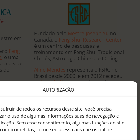
Fundado pelo
Mestre Joseph Yu
no
Mestre em
Canadá, o
Feng Shui Research Center
é um centro de pesquisas e
ivro
Feng
treinamento em Feng Shui Tradicional
s
, e uma
Chinês, Astrologia Chinesa e I Ching.
sionais de
Aline Mendes
representa o FSRC no
ês do
Brasil desde 2000, e em 2012 recebeu
o
título de Mestre
, sendo atualmente
 e ministra
a única
Mentora Oficial
do FSRC em
AUTORIZAÇÃO
, já tendo
língua portuguesa.
eutas de
anos
sufruir de todos os recursos deste site, você precisa
sidências
izar o uso de algumas informações suas de navegação e
 mundo.
ificação. Sem esse consentimento, algumas funções do site
 comprometidas, como seu acesso aos cursos online.