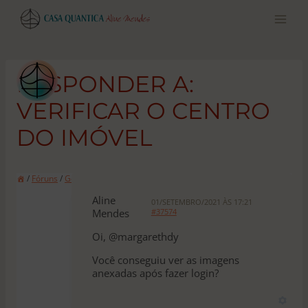
Pular
para
o
conteúdo
RESPONDER A:
VERIFICAR O CENTRO
DO IMÓVEL
/
Fóruns
/
Geral
/
verificar o centro do imóvel
Aline
01/SETEMBRO/2021 ÀS 17:21
Mendes
#37574
Oi, @margarethdy
Você conseguiu ver as imagens
anexadas após fazer login?