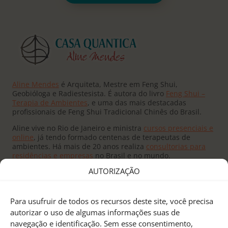
Aline Mendes
é Arquiteta, Mestre em Feng Shui,
Geobióloga e Radiestesista. É autora do livro
Feng Shui –
Terapia de Ambientes
, e uma das mais destacadas
profissionais de Feng Shui Tradicional Chinês do Brasil.
Aline vive no Rio de Janeiro e ministra
cursos presenciais e
online
, já tendo formado centenas de terapeutas de
ambientes. Há mais de 20 anos realiza
consultorias para
residências e empresas
no Brasil e no mundo.
AUTORIZAÇÃO
Para usufruir de todos os recursos deste site, você precisa
autorizar o uso de algumas informações suas de
navegação e identificação. Sem esse consentimento,