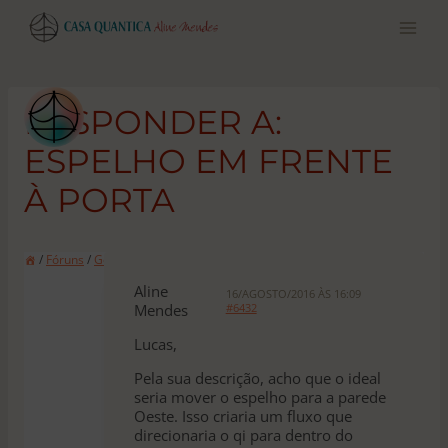
Pular
para
o
conteúdo
RESPONDER A:
ESPELHO EM FRENTE
À PORTA
/
Fóruns
/
Geral
/
Espelho em frente à porta
Aline
16/AGOSTO/2016 ÀS 16:09
Mendes
#6432
Lucas,
Pela sua descrição, acho que o ideal
seria mover o espelho para a parede
Oeste. Isso criaria um fluxo que
direcionaria o qi para dentro do