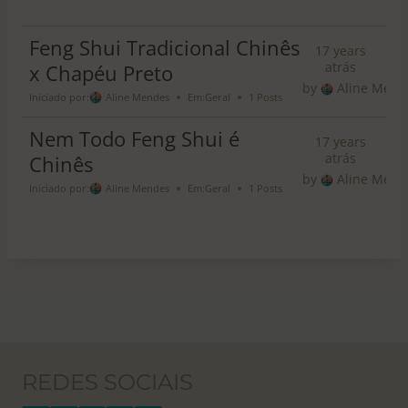
p
o
r
Feng Shui Tradicional Chinês
17 years
:
atrás
x Chapéu Preto
by
Aline Mend
Iniciado por:
Aline Mendes
Em:
Geral
1 Posts
Nem Todo Feng Shui é
17 years
atrás
Chinês
by
Aline Mend
Iniciado por:
Aline Mendes
Em:
Geral
1 Posts
REDES SOCIAIS