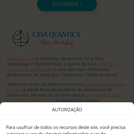
ASSINAR !
Aline Mendes
é Arquiteta, Mestre em Feng Shui,
Geobióloga e Radiestesista. É autora do livro
Feng Shui –
Terapia de Ambientes
, e uma das mais destacadas
profissionais de Feng Shui Tradicional Chinês do Brasil.
Aline vive no Rio de Janeiro e ministra
cursos presenciais e
online
, já tendo formado centenas de terapeutas de
ambientes. Há mais de 20 anos realiza
consultorias para
residências e empresas
no Brasil e no mundo.
AUTORIZAÇÃO
Para usufruir de todos os recursos deste site, você precisa
autorizar o uso de algumas informações suas de