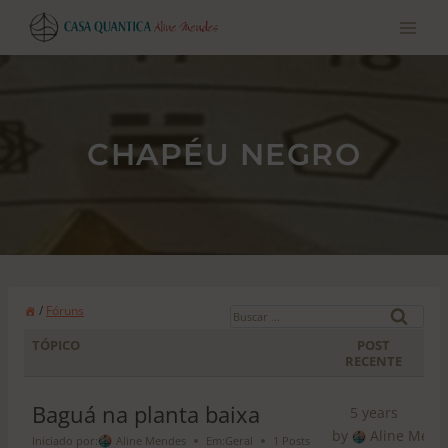
Pular
para
o
conteúdo
CHAPÉU NEGRO
B
/
Fóruns
u
TÓPICO
POST
s
RECENTE
c
a
Baguá na planta baixa
5 years
r
by
Aline Mend
Iniciado por:
Aline Mendes
Em:
Geral
1 Posts