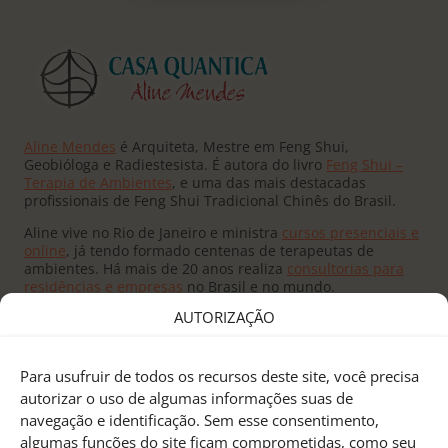
Aline Mendes
é Arquiteta, Mestre em Feng Shui,
Geobióloga e Radiestesista. É autora do livro
Feng Shui –
Terapia de Ambientes
, e uma das mais destacadas
profissionais de Feng Shui Tradicional Chinês do Brasil.
Aline vive no Rio de Janeiro e ministra
cursos presenciais e
online
, já tendo formado centenas de terapeutas de
ambientes. Há mais de 20 anos realiza
consultorias para
residências e empresas
no Brasil e no mundo.
AUTORIZAÇÃO
Para usufruir de todos os recursos deste site, você precisa
autorizar o uso de algumas informações suas de
navegação e identificação. Sem esse consentimento,
Fundado pelo
Mestre Joseph Yu
no Canadá, o
Feng Shui
algumas funções do site ficam comprometidas, como seu