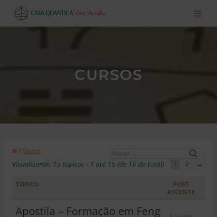
Pular
para
o
conteúdo
CURSOS
B
/
Fóruns
u
Visualizando 15 tópicos - 1 até 15 (de 16 do total)
1
2
→
s
c
TÓPICO
POST
RECENTE
a
r
Apostila – Formação em Feng
5 years