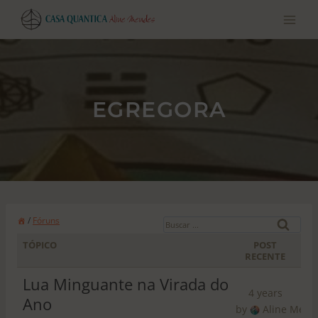
Pular
para
o
conteúdo
EGREGORA
B
/
Fóruns
u
TÓPICO
POST
s
RECENTE
c
Lua Minguante na Virada do
a
4 years
Ano
r
by
Aline Mend