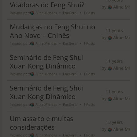
p
Voadoras do Feng Shui?
by
Aline Mend
o
Iniciado por:
Aline Mendes
Em:
Geral
1 Posts
r
:
Mudanças no Feng Shui no
11 years
Ano Novo – Chinês
by
Aline Mend
Iniciado por:
Aline Mendes
Em:
Geral
1 Posts
Seminário de Feng Shui
11 years
Xuan Kong Dinâmico
by
Aline Mend
Iniciado por:
Aline Mendes
Em:
Geral
1 Posts
Seminário de Feng Shui
11 years
Xuan Kong Dinâmico
by
Aline Mend
Iniciado por:
Aline Mendes
Em:
Geral
1 Posts
Um assalto e muitas
13 years
considerações
by
Aline Mend
Iniciado por:
Aline Mendes
Em:
Geral
1 Posts