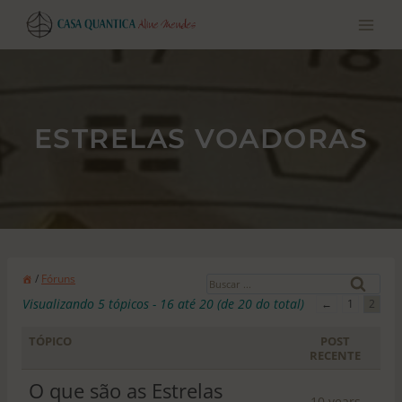
Pular
para
o
conteúdo
ESTRELAS VOADORAS
B
/
Fóruns
u
Visualizando 5 tópicos - 16 até 20 (de 20 do total)
←
1
2
s
c
TÓPICO
POST
RECENTE
a
r
O que são as Estrelas
10 years