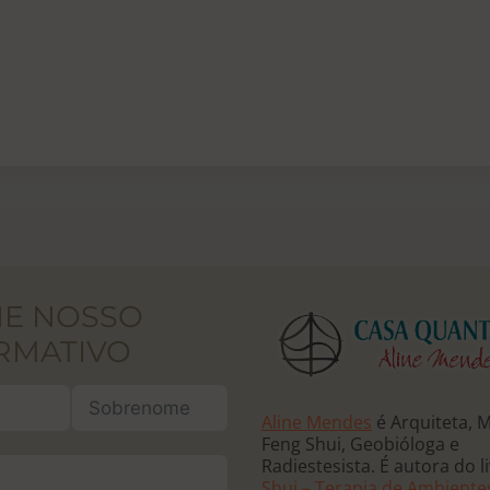
NE NOSSO
RMATIVO
Aline Mendes
é Arquiteta, 
Feng Shui, Geobióloga e
Radiestesista. É autora do l
Shui – Terapia de Ambiente