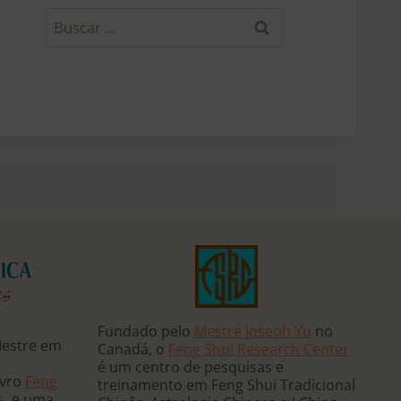
B
u
s
c
a
r
p
o
r
:
Fundado pelo
Mestre Joseph Yu
no
Mestre em
Canadá, o
Feng Shui Research Center
é um centro de pesquisas e
ivro
Feng
treinamento em Feng Shui Tradicional
s
, e uma